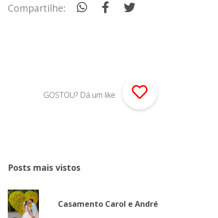
Social
Siga-me no
Instagram
@eduardopenna
18729
Seguidores