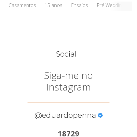
Casamentos
15 anos
Ensaios
Pré Wedding
Social
Siga-me no
Instagram
@eduardopenna
18729